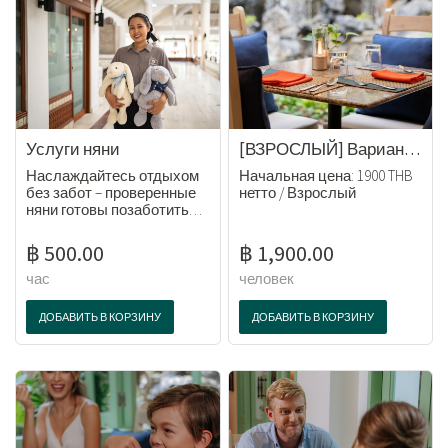
Услуги няни
[ВЗРОСЛЫЙ] Варианты пакета «Полный пансион»: обед и ужин.
Наслаждайтесь отдыхом
Начальная цена: 1900 THB
без забот – проверенные
нетто / Взрослый
няни готовы позаботиться
о ваших малышах.
฿ 500.00
฿ 1,900.00
час
человек
ДОБАВИТЬ В КОРЗИНУ
ДОБАВИТЬ В КОРЗИНУ