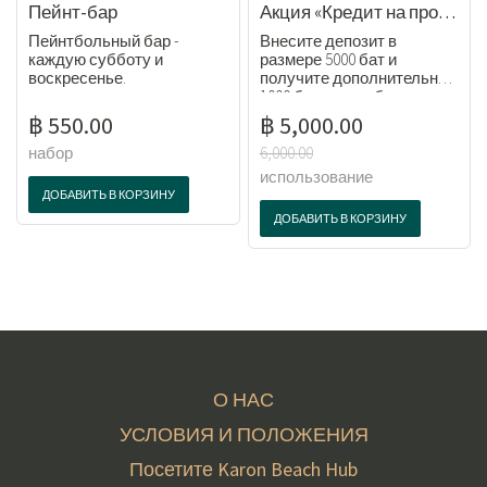
Пейнт-бар
Акция «Кредит на проживание в отеле»
Пейнтбольный бар -
Внесите депозит в
каждую субботу и
размере 5000 бат и
воскресенье.
получите дополнительно
1000 бат в виде бонусов на
счет курорта (всего 6000
฿ 550.00
฿ 5,000.00
бат).
набор
6,000.00
использование
ДОБАВИТЬ В КОРЗИНУ
ДОБАВИТЬ В КОРЗИНУ
О НАС
УСЛОВИЯ И ПОЛОЖЕНИЯ
Посетите Karon Beach Hub