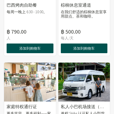
巴西烤肉自助餐
棕榈休息室通道
每周一晚上 6:30 - 10:00。
在我们舒适的棕榈休息室享
用甜点、茶和咖啡。
฿ 790.00
฿ 500.00
人
每人/天
添加到购物车
添加到购物车
家庭特权通行证
私人小巴机场接送（单程）
更多笑容，更多福利——家
单程 SHA+ 认证私人小型货