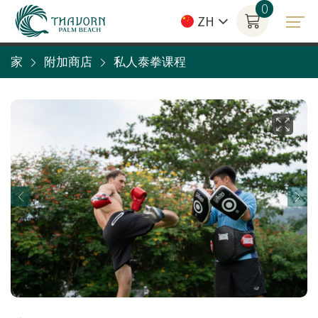
0
ZH
家
附加商店
私人泰拳课程