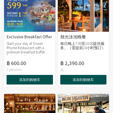
Exclusive Breakfast Offer
烛光泳池晚餐
Start your day at Ocean
每日晚上7:00至10:00提供服
Rhyme Restaurant with a
务。（需提前24小时预订）
premium breakfast buffet
featuring international
favorites, fresh pastries,
฿ 600.00
฿ 2,390.00
tropical fruits, and live
cooking stations.
2 persons
人
添加到购物车
添加到购物车